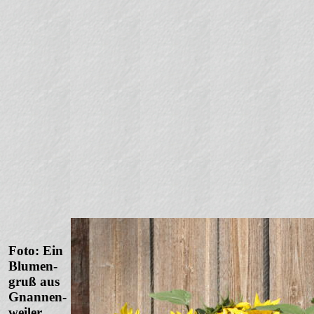
Foto: Ein
Blumen-
gruß aus
Gnannen-
weiler.